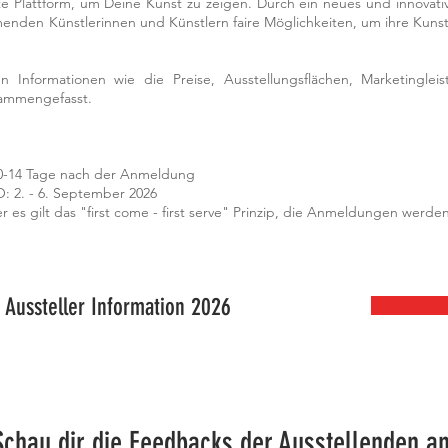
te Plattform, um Deine Kunst zu zeigen. Durch ein neues und innovati
en Künstlerinnen und Künstlern faire Möglichkeiten, um ihre Kunst d
en Informationen wie die Preise, Ausstellungsflächen, Marketingl
ammengefasst.
0-14 Tage nach der Anmeldung
 2. - 6. September 2026
r es gilt das "first come - first serve" Prinzip, die Anmeldungen werd
 Aussteller Information 2026
Schau dir die Feedbacks der Ausstellenden an