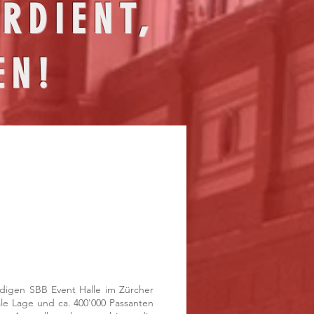
RDIENT,
EN!
rdigen SBB Event Halle im Zürcher
ale Lage und ca. 400'000 Passanten