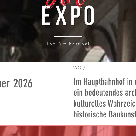
The Art Festival!
WO /
ber 2026
Im Hauptbahnhof in d
ein bedeutendes arc
kulturelles Wahrzeic
historische Baukuns