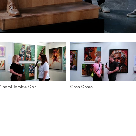
Naomi Tomkys Obe
Gesa Gnass