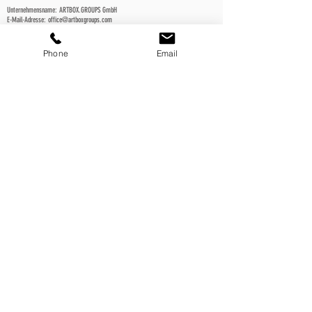
Unternehmensname: ARTBOX.GROUPS GmbH
E-Mail-Adresse: office@artboxgroups.com
Telefon: +41 41 539 19 22
Straße und Hausnummer: Schmidgasse 4
Ort: Zug
Phone
Email
Postleitzahl: 6300
Land: Schweiz
presented by
© 2018 SWISSARTEXPO by ARTBOX.GROUPS GmbH,
Schmidgasse 4, 6300 Zug, Phone
+4141 539 19 22
office@swissartexpo.com
IMPRESSUM / PRIVACY POLICY