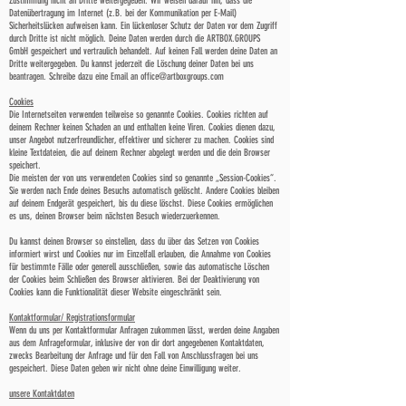
Zustimmung nicht an Dritte weitergegeben. Wir weisen darauf hin, dass die
Datenübertragung im Internet (z.B. bei der Kommunikation per E-Mail)
Sicherheitslücken aufweisen kann. Ein lückenloser Schutz der Daten vor dem Zugriff
durch Dritte ist nicht möglich. Deine Daten werden durch die ARTBOX.GROUPS
GmbH gespeichert und vertraulich behandelt. Auf keinen Fall werden deine Daten an
Dritte weitergegeben. Du kannst jederzeit die Löschung deiner Daten bei uns
beantragen. Schreibe dazu eine Email an office@artboxgroups.com
Cookies
Die Internetseiten verwenden teilweise so genannte Cookies. Cookies richten auf
deinem Rechner keinen Schaden an und enthalten keine Viren. Cookies dienen dazu,
unser Angebot nutzerfreundlicher, effektiver und sicherer zu machen. Cookies sind
kleine Textdateien, die auf deinem Rechner abgelegt werden und die dein Browser
speichert.
Die meisten der von uns verwendeten Cookies sind so genannte „Session-Cookies“.
Sie werden nach Ende deines Besuchs automatisch gelöscht. Andere Cookies bleiben
auf deinem Endgerät gespeichert, bis du diese löschst. Diese Cookies ermöglichen
es uns, deinen Browser beim nächsten Besuch wiederzuerkennen.
Du kannst deinen Browser so einstellen, dass du über das Setzen von Cookies
informiert wirst und Cookies nur im Einzelfall erlauben, die Annahme von Cookies
für bestimmte Fälle oder generell ausschließen, sowie das automatische Löschen
der Cookies beim Schließen des Browser aktivieren. Bei der Deaktivierung von
Cookies kann die Funktionalität dieser Website eingeschränkt sein.
Kontaktformular/ Registrationsformular
Wenn du uns per Kontaktformular Anfragen zukommen lässt, werden deine Angaben
aus dem Anfrageformular, inklusive der von dir dort angegebenen Kontaktdaten,
zwecks Bearbeitung der Anfrage und für den Fall von Anschlussfragen bei uns
gespeichert. Diese Daten geben wir nicht ohne deine Einwilligung weiter.
unsere Kontaktdaten