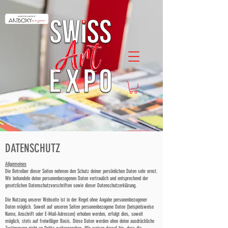
DATENSCHUTZ
Allgemeines
Die Betreiber dieser Seiten nehmen den Schutz deiner persönlichen Daten sehr ernst.
Wir behandeln deine personenbezogenen Daten vertraulich und entsprechend der
gesetzlichen Datenschutzvorschriften sowie dieser Datenschutzerklärung.
Die Nutzung unserer Webseite ist in der Regel ohne Angabe personenbezogener
Daten möglich. Soweit auf unseren Seiten personenbezogene Daten (beispielsweise
Name, Anschrift oder E-Mail-Adressen) erhoben werden, erfolgt dies, soweit
möglich, stets auf freiwilliger Basis. Diese Daten werden ohne deine ausdrückliche