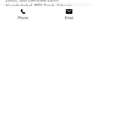
Hauptbahnhof, 8001 Zürich, Schweiz
Phone
Email
presented by
© 2018 SWISSARTEXPO by ARTBOX.GROUPS GmbH,
Schmidgasse 4, 6300 Zug, Phone
+4141 539 19 22
office@swissartexpo.com
IMPRESSUM / PRIVACY POLICY