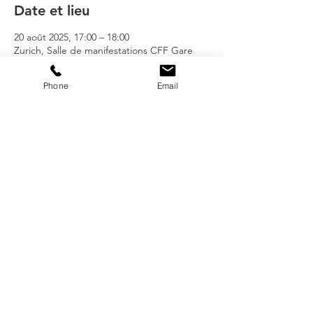
Date et lieu
20 août 2025, 17:00 – 18:00
Zurich, Salle de manifestations CFF Gare
centrale de Zurich, 8001 Zurich, Suisse
Phone
Email
présenté par
© 2018 SWISSARTEXPO by ARTBOX.GROUPS GmbH,
Schmidgasse 4, 6300 Zug, Téléphone
+41 41 539 19 22
office@swissartexpo.com
MENTIONS LÉGALES / POLITIQUE DE
CONFIDENTIALITÉ