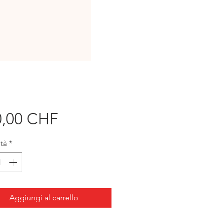
Prezzo
0,00 CHF
tà
*
Aggiungi al carrello